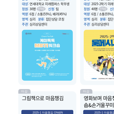
대상
:
연세대학교 미래캠퍼스 학부생
대상
:
2025-2학기 미
입...
정원
:
30명
신청
:
팀
정원
:
40명
신
선착순
선착순
역량
:
6점 / 소통(55%), 배려(45%)
역량
:
6점 / 소통(55%)
영역
:
심리
분류
:
집단상담·코칭
영역
:
심리
분류
:
집단
주관
:
심리상담센터
주관
:
심리상담센터
운영 시작 일시
: 2025.09.08(월) 09:00
운영 시작 일시
: 2025.0
운영 종료 일시
: 2025.09.30(화) 16:00
운영 종료 일시
: 2025.1
장소
:
상담코칭센터
장소
:
상담코칭센터(컨버
소개
:
- 캐미톡톡 MBTI 워크숍은 단순
소개
:
룸메시그널은 MB
한 케미를 넘어,자기이해와 타인이해를
통해 자신과 룸메이트에
바탕으로 더 깊은 관계를 만들어가는 2
높여 기숙사 생활 적응
인 이상 집단 심리검사 워크숍 입니다.
한 프로그램입니다. 룸
- TocTalk은 Knock knock(똑똑) +
MBTI 검사 받고 기숙
Talk(대화)의 합성어로, 관계의 문을 두
요.
드려 대화로 마음을 열고 소통하는 프
로그램입니...
마감
마감
그림책으로 마음챙김
영화보며 마음
숍&손거울꾸미
2025-1 마음챙김 ON&IN
2025-1 마음챙김