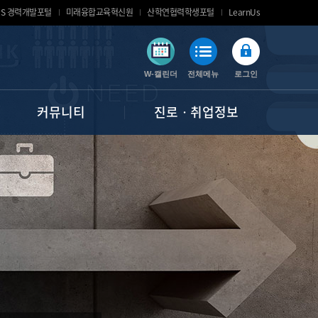
MS 경력개발포털
미래융합교육혁신원
산학연협력학생포털
LearnUs
W-캘린더
전체메뉴
로그인
커뮤니티
진로ㆍ취업정보
공지사항
채용정보(공개/추천/단기)
서식 자료실
대외활동(공모/대외/창업)
자주하는 질문
잡코리아 API - 공채 달력
질문과 답변
인크루트 API - 공채 달력