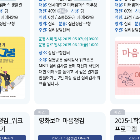
래캠퍼스 생활관
대상
:
연세대학교 미래캠퍼스 학부생
대상
:
미래캠퍼
청
:
팀
정원
:
40명
신청
:
팀
정원
:
00명
신
선착순
, 배려(45%)
역량
:
6점 / 소통(55%), 배려(45%)
역량
:
12점 / 소
상담·코칭
영역
:
심리
분류
:
집단상담·코칭
영역
:
심리
분
주관
:
심리상담센터
주관
:
심리상담
9.03(수) 10:00
운영 시작 일시
: 2025.05.07(수) 09:00
운영 시작 일시
:
0.02(목) 16:00
운영 종료 일시
: 2025.06.13(금) 16:00
운영 종료 일시
:
젼스홀B124 )
장소
:
상담코칭센터
장소
:
온라인(비
TI 심리검사를
소개
:
심통방통 심리검사 워크숍은
소개
:
독서와 영
 대한 이해도를
MBTI 심리검사를 통해 자신과 타인에
예 활동, 집단 
을 조력하기 위
대한 이해도를 높이고 더 깊은 관계를
통해 내면의 성
메이트와 함께
만들어가는 2인 이상 집단 심리검사 워
적 회복 및 자아
사 상점도 받으세
크숍 입니다.
프로그램입니다
마감
마감
챙김_워크
영화보며 마음챙김
2025-1
기
프로그램
 ON&IN
2025-1 마음챙김 ON&IN
2025