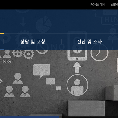
RC융합대학
YGE
상담 및 코칭
진단 및 조사
핵심역량진단(Y-CASA)
진로 상담
대학생활상담
학습전략검사(MLST-Ⅱ)
학업 상담
유학생 상담
직업선호도검사(홀랜드)
학습 코칭
심리 상담
전공선호도 및 생활환경조사
마음건강자가진단