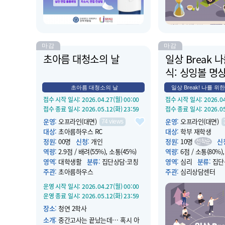
면접 전략 교육, 실전 모의면접과 개별
피드백을 통해 학생들의 채용 전...
마감
마감
초아름 대청소의 날
일상 Break 
식: 싱잉볼 명상 
초아름 대청소의 날
일상 Break! 나를 위한
접수 시작 일시
: 2026.04.27(월) 00:00
접수 시작 일시
: 2026.0
접수 종료 일시
: 2026.05.12(화) 23:59
접수 종료 일시
: 2026.0
운영
:
오프라인(대면)
운영
:
오프라인(대면)
74
views
대상
:
초아름하우스 RC
대상
:
학부 재학생
정원
:
00명
신청
:
개인
정원
:
10명
신
선착순
역량
:
2.9점 / 배려(55%), 소통(45%)
역량
:
6점 / 소통(80%)
영역
:
대학생활
분류
:
집단상담·코칭
영역
:
심리
분류
:
집단
주관
:
초아름하우스
주관
:
심리상담센터
운영 시작 일시
: 2026.04.27(월) 00:00
운영 시작 일시
: 2026.0
운영 종료 일시
: 2026.05.12(화) 23:59
운영 종료 일시
: 2026.0
장소
:
청연 2학사
장소
:
컨버전스홀 B124
소개
:
중간고사는 끝났는데… 혹시 아
소개
:
점심시간 휴식같