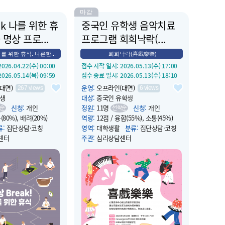
마감
ak 나를 위한 휴
중국인 유학생 음악치료
 명상 프로...
프로그램 희희낙락(...
나를 위한 휴식: 나른한...
희희낙락(喜戲樂樂)
 2026.04.22(수) 00:00
접수 시작 일시
: 2026.05.13(수) 17:00
 2026.05.14(목) 09:59
접수 종료 일시
: 2026.05.13(수) 18:10
대면)
운영
:
오프라인(대면)
267
views
6
views
생
대상
:
중국인 유학생
신청
:
개인
정원
:
11명
신청
:
개인
순
선착순
(80%), 배려(20%)
역량
:
12점 / 융합(55%), 소통(45%)
류
:
집단상담·코칭
영역
:
대학생활
분류
:
집단상담·코칭
센터
주관
:
심리상담센터
 2026.05.14(목) 12:00
운영 시작 일시
: 2026.05.13(수) 17:30
 2026.05.14(목) 13:00
운영 종료 일시
: 2026.05.13(수) 19:30
 B124
장소
:
컨버전스홀 B123
휴식같은 싱잉볼 명상
소개
:
심리상담센터에서 제공하는 ‘喜
후에 힘을 더해 드립니
戲樂樂’ 음악치료 프로그램은 악기를
활용한 다양한 게임과 댄스를 통해 즐
겁게 놀면서 스트레스는 날리고, 에너
지를 채우는 프로그램입니다.