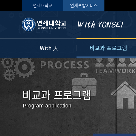
연세대학교
연세포탈서비스
With 人
비교과 프로그램
My With
프로그램 신청하기
자기개발 마일리지
사전 운영 계획
나의 교과 현황
비교과 프로그램
AI 전공 및 교과 추천
Program application