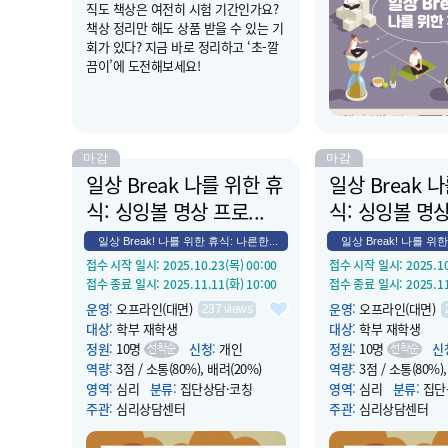
직도 책상은 여전히 시험 기간인가요?
으로 나른한 오후에 힘
책상 정리만 해도 상품 받을 수 있는 기
다.
회가 있다? 지금 바로 정리하고 ‘초-깔
끔이’에 도전해보세요!
마감
마감
일상 Break 나를 위한 휴
일상 Break 
식: 싱잉볼 명상 프로...
식: 싱잉볼 명상 
일상 Break! 나를 위한 휴식: 나른한...
일상 Break! 나를 위한
접수 시작 일시
: 2025.10.23(목) 00:00
접수 시작 일시
: 2025.1
접수 종료 일시
: 2025.11.11(화) 10:00
접수 종료 일시
: 2025.1
운영
:
오프라인(대면)
운영
:
오프라인(대면)
237
views
대상
:
학부 재학생
대상
:
학부 재학생
정원
:
10명
신청
:
개인
정원
:
10명
신
선착순
선착순
역량
:
3점 / 소통(80%), 배려(20%)
역량
:
3점 / 소통(80%)
영역
:
심리
분류
:
집단상담·코칭
영역
:
심리
분류
:
집단
주관
:
심리상담센터
주관
:
심리상담센터
운영 시작 일시
: 2025.11.11(화) 12:10
운영 시작 일시
: 2025.1