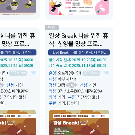
마감
ak 나를 위한 휴
일상 Break 나를 위한 휴
 명상 프로...
식: 싱잉볼 명상 프로...
나를 위한 휴식: 나른한...
일상 Break! 나를 위한 휴식: 나른한...
 2025.10.23(목) 00:00
접수 시작 일시
: 2025.10.23(목) 00:00
 2025.11.25(화) 09:59
접수 종료 일시
: 2025.11.18(화) 09:59
대면)
운영
:
오프라인(대면)
327
views
321
views
생
대상
:
학부 재학생
신청
:
개인
정원
:
10명
신청
:
개인
순
선착순
(80%), 배려(20%)
역량
:
3점 / 소통(80%), 배려(20%)
류
:
집단상담·코칭
영역
:
심리
분류
:
집단상담·코칭
센터
주관
:
심리상담센터
 2025.11.25(화) 12:10
운영 시작 일시
: 2025.11.18(화) 12:10
 2025.11.25(화) 12:50
운영 종료 일시
: 2025.11.18(화) 12:50
 B124
장소
:
컨버전스홀 B124
휴식같은 싱잉볼 명상
소개
:
점심시간 휴식같은 싱잉볼 명상