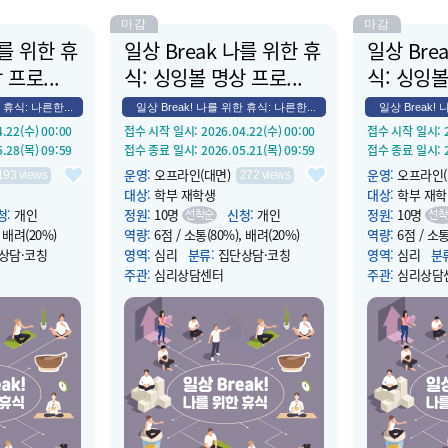
마감
마감
나를 위한 휴
일상 Break 나를 위한 휴
일상 Bre
프로...
식: 싱잉볼 명상 프로...
식: 싱잉볼
 휴식: 나른한...
일상 Break! 나를 위한 휴식: 나른한...
일상 Break! 
4.22(수) 00:00
접수 시작 일시
: 2026.04.22(수) 00:00
접수 시작 일시
:
5.28(목) 09:59
접수 종료 일시
: 2026.05.21(목) 09:59
접수 종료 일시
:
운영
:
오프라인(대면)
운영
:
오프라인(
193
views
272
views
대상
:
학부 재학생
대상
:
학부 재학
청
:
개인
정원
:
10명
신청
:
개인
정원
:
10명
선착순
선착
, 배려(20%)
역량
:
6점 / 소통(80%), 배려(20%)
역량
:
6점 / 소통
상담·코칭
영역
:
심리
분류
:
집단상담·코칭
영역
:
심리
분
주관
:
심리상담센터
주관
:
심리상담
5.28(목) 12:00
운영 시작 일시
: 2026.05.21(목) 12:00
운영 시작 일시
:
5.28(목) 13:00
운영 종료 일시
: 2026.05.21(목) 13:00
운영 종료 일시
:
장소
:
컨버전스홀 B124
장소
:
컨버전스홀
은 싱잉볼 명상
소개
:
점심시간 휴식같은 싱잉볼 명상
소개
:
점심시간 
을 더해 드립니
으로 나른한 오후에 힘을 더해 드립니
으로 나른한 오
다.
다.