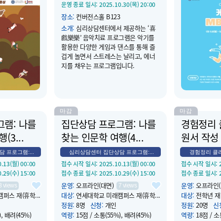
1.04(화) 12:50
운영 종료 일시
: 2025.10.30(목) 20:00
운영 종료 일시
:
장소
:
컨버전스홀 B123
장소
:
상담코칭
은 싱잉볼 명상
소개
:
심리상담센터에서 제공하는 ‘喜
소개
:
- 캐미톡
을 더해 드립니
戲樂樂’ 음악치료 프로그램은 악기를
한 케미를 넘어
활용한 다양한 게임과 댄스를 통해 즐
바탕으로 더 깊
겁게 놀면서 스트레스는 날리고, 에너
인 이상 집단 
지를 채우는 프로그램입니다.
- TocTalk은 K
Talk(대화)의
드려 대화로 마
로그램입니...
마감
마감
램: 나를
집단상담 프로그램: 나를
경험정리 
(3...
찾는 인문학 여행(4...
원서 작성 
프로그램:...
심리상담센터 집단상담 프로그램:...
경험정리 클리
0.13(월) 00:00
접수 시작 일시
: 2025.10.13(월) 00:00
접수 시작 일시
:
0.29(수) 15:00
접수 종료 일시
: 2025.10.29(수) 15:00
접수 종료 일시
:
운영
:
오프라인(대면)
운영
:
오프라인(
8
views
7
views
퍼스 재(휴학...
대상
:
연세대학교 미래캠퍼스 재(휴학...
대상
:
전학년 재
정원
:
8명
신청
:
개인
정원
:
20명
신
), 배려(45%)
역량
:
15점 / 소통(55%), 배려(45%)
역량
:
18점 / 소