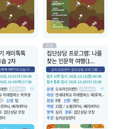
후에 힘을 더해 드립니
으로 나른한 오후에 힘을 더해 드립니
다.
마감
학기 캐미톡톡
집단상담 프로그램: 나를
크숍 2차
찾는 인문학 여행(1...
톡톡 MBTI워크숍(구, ...
심리상담센터 집단상담 프로그램:...
 2025.10.01(수) 00:00
접수 시작 일시
: 2025.10.13(월) 00:00
 2025.10.30(목) 17:00
접수 종료 일시
: 2025.10.29(수) 15:00
대면)
운영
:
오프라인(대면)
255
views
176
views
교 미래캠퍼스 학부생
대상
:
연세대학교 미래캠퍼스 재(휴학...
신청
:
팀
정원
:
8명
신청
:
개인
순
(55%), 배려(45%)
역량
:
15점 / 소통(55%), 배려(45%)
류
:
집단상담·코칭
영역
:
심리
분류
:
집단상담·코칭
센터
주관
:
심리상담센터
 2025.10.13(월) 09:00
운영 시작 일시
: 2025.10.29(수) 18:00