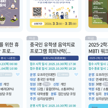
을 더해 드립니
를 통해 RC 하우스 내 갈등을 사전에
으로 나른한 오
예방하고 공동체 생활 적응을 조력하기
다.
위한 프로그램입니다. 하우스 친구들과
MBTI 검사 받고 건강한 대인관계를 형
성해 보세요.
마감
마감
나를 위한 휴
중국인 유학생 음악치료
2025-2
프로...
프로그램 희희낙락(...
MBTI 워
 휴식: 나른한...
희희낙락(喜戲樂樂)
2025-2학기 캐미
0.23(목) 00:00
접수 시작 일시
: 2025.10.30(목) 17:30
접수 시작 일시
:
1.04(화) 10:00
접수 종료 일시
: 2025.10.30(목) 18:20
접수 종료 일시
:
운영
:
오프라인(대면)
운영
:
오프라인(
227
views
11
views
대상
:
중국인 유학생
대상
:
연세대학
청
:
개인
정원
:
1명
신청
:
개인
정원
:
30명
선착순
선착
, 배려(20%)
역량
:
12점 / 융합(55%), 소통(45%)
역량
:
6점 / 소통
상담·코칭
영역
:
대학생활
분류
:
집단상담·코칭
영역
:
심리
분
주관
:
심리상담센터
주관
:
심리상담
1.04(화) 12:10
운영 시작 일시
: 2025.10.30(목) 18:00
운영 시작 일시
: