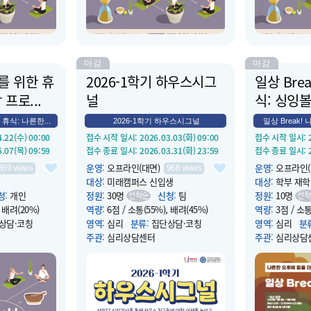
마감
마감
나를 위한 휴
2026-1학기 하우스시그
일상 Bre
프로...
널
식: 싱잉볼
 휴식: 나른한...
2026-1학기 하우스시그널
일상 Break! 
4.22(수) 00:00
접수 시작 일시
: 2026.03.03(화) 09:00
접수 시작 일시
:
5.07(목) 09:59
접수 종료 일시
: 2026.03.31(화) 23:59
접수 종료 일시
:
운영
:
오프라인(대면)
운영
:
오프라인(
369
views
968
views
대상
:
미래캠퍼스 신입생
대상
:
학부 재학
청
:
개인
정원
:
30명
신청
:
팀
정원
:
10명
선착순
선착
, 배려(20%)
역량
:
6점 / 소통(55%), 배려(45%)
역량
:
3점 / 소통
상담·코칭
영역
:
심리
분류
:
집단상담·코칭
영역
:
심리
분
주관
:
심리상담센터
주관
:
심리상담
5.07(목) 12:00
운영 시작 일시
: 2026.03.09(월) 10:00
운영 시작 일시
:
5.07(목) 13:00
운영 종료 일시
: 2026.04.03(금) 16:00
운영 종료 일시
:
장소
:
심리상담센터(컨버젼스홀B124 )
장소
:
컨버전스홀
은 싱잉볼 명상
소개
:
하우스시그널은 MBTI 심리검사
소개
:
점심시간 