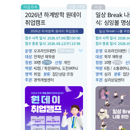
신청: 24명
마감 D-6
마감
2026년 하계방학 원데이
일상 Break 
취업캠프
식: 싱잉볼 명상 
2026년 하계방학 원데이 취업캠프
일상 Break! 나를 위한
접수 시작 일시
: 2026.07.06(월) 00:00
접수 시작 일시
: 2026.0
접수 종료 일시
: 2026.08.12(수) 23:59
접수 종료 일시
: 2026.0
운영
:
오프라인(대면)
운영
:
오프라인(대면)
538
views
대상
:
전학년 재학생
대상
:
학부 재학생
정원
:
30명
신청
:
개인
정원
:
10명
신
선착순
선착순
역량
:
42점 / 학문(60%), 도전(40%)
역량
:
6점 / 소통(80%)
영역
:
취업
분류
:
집단상담·코칭
영역
:
심리
분류
:
집단
주관
:
경력개발센터
주관
:
심리상담센터
운영 시작 일시
: 2026.08.19(수) 10:00
운영 시작 일시
: 2026.0
운영 종료 일시
: 2026.08.19(수) 18:00
운영 종료 일시
: 2026.0
장소
:
컨버전스홀 302호
장소
:
컨버전스홀 B124
소개
:
⌜하계방학 원데이 취업캠프」 프
소개
:
점심시간 휴식같
로그램은 채용전형의 핵심 과정인 입사
으로 나른한 오후에 힘
서류 작성과 면접 준비를 하루 동안 집
다.
중적으로 학습하는 취업지원 프로그램
이다. 입사서류 작성 특강 및 피드백,