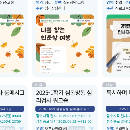
상담·코칭
영역
:
심리
분류
:
집단상담·코칭
영역
:
취업
분
주관
:
심리상담센터
주관
:
진로교육
1.12(수) 18:00
운영 시작 일시
: 2025.11.19(수) 18:00
운영 시작 일시
:
1.12(수) 20:30
운영 종료 일시
: 2025.11.19(수) 20:30
운영 종료 일시
:
실라운지 내
장소
:
컨버전스홀 상담실라운지 내
장소
:
학생회관 
단...
 주관하는 집단
소개
:
심리상담센터에서 주관하는 집단
소개
:
- 입사서
, 철학, 역사,
상담 프로그램으로서 문학, 철학, 역사,
점검 - 이력서
을 바탕으로 예
예술 등 인문학적 소양을 바탕으로 예
성 트렌드 - 자
의 생각과 감정
술작품을 감상하고 자신의 생각과 감정
생들이 가장 많이
 더불어 미술 매
을 표현할 수 있습니다. 더불어 미술 매
석 및 직무 맞춤
표현하고 집단원
체를 활용하여 자신을 표현하고 집단원
기소개서 항목 
 있습...
과 소통하는 경험을 할 수 있습...
집단 코칭을 통해 
마감
마감
1차 룸메시그
2025-1학기 심통방통 심
독서하며 
리검사 워크숍
룸메시그널
2025-1학기 심통방통 심리검사 워크...
2025-
8.25(월) 09:00
접수 시작 일시
: 2025.05.07(수) 00:00
접수 시작 일시
:
9.25(목) 23:59
접수 종료 일시
: 2025.06.12(목) 13:00
접수 종료 일시
:
운영
:
오프라인(대면)
운영
:
온라인(비
999
views
396
views