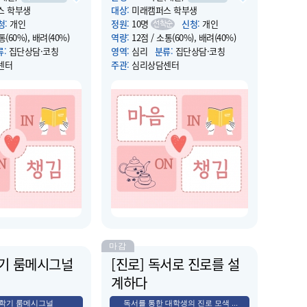
스 학부생
대상
:
미래캠퍼스 학부생
청
:
개인
정원
:
10명
신청
:
개인
선착순
통(60%), 배려(40%)
역량
:
12점 / 소통(60%), 배려(40%)
류
:
집단상담·코칭
영역
:
심리
분류
:
집단상담·코칭
센터
주관
:
심리상담센터
 2025.04.21(월) 09:00
운영 시작 일시
: 2025.05.15(목) 18:00
 2025.05.16(금) 23:59
운영 종료 일시
: 2025.05.15(목) 20:00
대면)
장소
:
컨버전스홀 B123호(단체상담실)
화 감상, 다도 명상, 공
소개
:
독서와 영화 감상, 다도 명상, 공
워크숍 등의 체험 활동을
예 활동, 집단 워크숍 등의 체험 활동을
장과 정서적 안정, 심리
통해 내면의 성장과 정서적 안정, 심리
 존중감을 높일 수 있는
적 회복 및 자아 존중감을 높일 수 있는
.
프로그램입니다.
마감
학기 룸메시그널
[진로] 독서로 진로를 설
계하다
-1학기 룸메시그널
독서를 통한 대학생의 진로 모색 ...