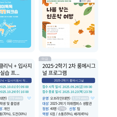
 2025.10.31(금) 16:00
운영 종료 일시
: 2025.10.29(수) 20:30
센터
장소
:
컨버전스홀 상담실라운지 내
단...
톡 MBTI 워크숍은 단순
소개
:
심리상담센터에서 주관하는 집단
,자기이해와 타인이해를
상담 프로그램으로서 문학, 철학, 역사,
은 관계를 만들어가는 2
예술 등 인문학적 소양을 바탕으로 예
심리검사 워크숍 입니다.
술작품을 감상하고 자신의 생각과 감정
nock knock(똑똑) +
을 표현할 수 있습니다. 더불어 미술 매
 합성어로, 관계의 문을 두
체를 활용하여 자신을 표현하고 집단원
음을 열고 소통하는 프
과 소통하는 경험을 할 수 있습...
마감
클리닉 + 입사지
2025-2학기 2차 룸메시그
실습 프...
널 프로그램
닉 + 입사지원서 작...
2025-2학기 룸메시그널
 2025.10.01(수) 09:00
접수 시작 일시
: 2025.09.26(금) 09:00
 2025.10.29(수) 10:00
접수 종료 일시
: 2025.10.23(목) 23:59
대면)
운영
:
오프라인(대면)
278
views
1,379
views
학생 및 졸업생
대상
:
2025-2학기 미래캠퍼스 생활관
입...
청
:
개인
정원
:
40명
신청
:
팀
선착순
통(70%), 도전(30%)
역량
:
6점 / 소통(55%), 배려(45%)