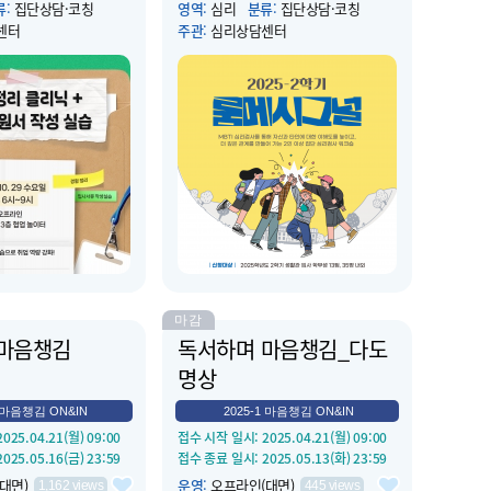
류
:
집단상담·코칭
영역
:
심리
분류
:
집단상담·코칭
센터
주관
:
심리상담센터
 2025.10.29(수) 18:00
운영 시작 일시
: 2025.10.13(월) 10:00
 2025.10.29(수) 21:00
운영 종료 일시
: 2025.10.31(금) 16:00
3층 협업놀이터
장소
:
상담코칭센터(컨버젼스홀B124 )
류 작성 전 현 상황 셀프
소개
:
룸메시그널은 MBTI 심리검사를
/자기소개서의 정의 및 작
통해 자신과 룸메이트에 대한 이해도를
기소개서 작성 FAQ (학
높여 기숙사 생활 적응을 조력하기 위
 하는 질문!) - 직무 분
한 프로그램입니다. 룸메이트와 함께
 이력서 작성 실습 - 자
MBTI 검사 받고 기숙사 상점도 받으세
답변 작성법 이론/작성
요.
정보 전달형 + ...
마감
마음챙김
독서하며 마음챙김_다도
명상
1 마음챙김 ON&IN
2025-1 마음챙김 ON&IN
 2025.04.21(월) 09:00
접수 시작 일시
: 2025.04.21(월) 09:00
 2025.05.16(금) 23:59
접수 종료 일시
: 2025.05.13(화) 23:59
대면)
운영
:
오프라인(대면)
1,162
views
445
views