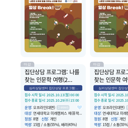
운영 종료 일시
: 2025.11.11(화) 12:50
운영 종료 일시
: 2025.1
장소
:
컨버전스홀 B124
장소
:
컨버전스홀 B124
소개
:
점심시간 휴식같은 싱잉볼 명상
소개
:
점심시간 휴식같
으로 나른한 오후에 힘을 더해 드립니
으로 나른한 오후에 힘
다.
다.
마감
마감
집단상담 프로그램: 나를
집단상담 프로그
찾는 인문학 여행(2...
찾는 인문학 여행
심리상담센터 집단상담 프로그램:...
심리상담센터 집단상담 
접수 시작 일시
: 2025.10.13(월) 00:00
접수 시작 일시
: 2025.1
접수 종료 일시
: 2025.10.29(수) 15:00
접수 종료 일시
: 2025.1
운영
:
오프라인(대면)
운영
:
오프라인(대면)
3
views
대상
:
연세대학교 미래캠퍼스 재(휴학...
대상
:
연세대학교 미래캠
정원
:
8명
신청
:
개인
정원
:
8명
신청
:
개인
역량
:
15점 / 소통(55%), 배려(45%)
역량
:
15점 / 소통(55%