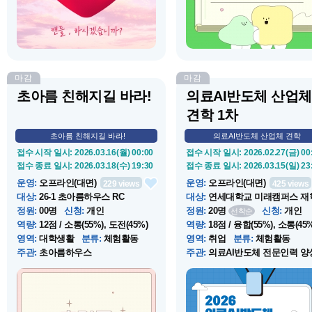
캔들을 만드는 프로그램이다.
마감
마감
초아름 친해지길 바라!
의료AI반도체 산업체
견학 1차
초아름 친해지길 바라!
의료AI반도체 산업체 견학
접수 시작 일시
: 2026.03.16(월) 00:00
접수 시작 일시
: 2026.02.27(금) 00
접수 종료 일시
: 2026.03.18(수) 19:30
접수 종료 일시
: 2026.03.15(일) 23
운영
:
오프라인(대면)
운영
:
오프라인(대면)
229
views
425
views
대상
:
26-1 초아름하우스 RC
대상
:
연세대학교 미래캠퍼스 재
...
정원
:
00명
신청
:
개인
정원
:
20명
신청
:
개인
선착순
역량
:
12점 / 소통(55%), 도전(45%)
역량
:
18점 / 융합(55%), 소통(45%
영역
:
대학생활
분류
:
체험활동
영역
:
취업
분류
:
체험활동
주관
:
초아름하우스
주관
:
의료AI반도체 전문인력 양
업단
운영 시작 일시
: 2026.03.18(수) 19:30
운영 시작 일시
: 2026.04.03(금) 11
운영 종료 일시
: 2026.03.18(수) 21:30
운영 종료 일시
: 2026.04.03(금) 18
장소
:
컨버전스홀 323호
장소
:
(재)원주의료기기산업진흥