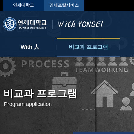
연세대학교
연세포탈서비스
With 人
비교과 프로그램
My With
프로그램 신청하기
진
자기개발 마일리지
사전 운영 계획
학
나의 교과 현황
학
비교과 프로그램
AI 전공 및 교과 추천
Program application