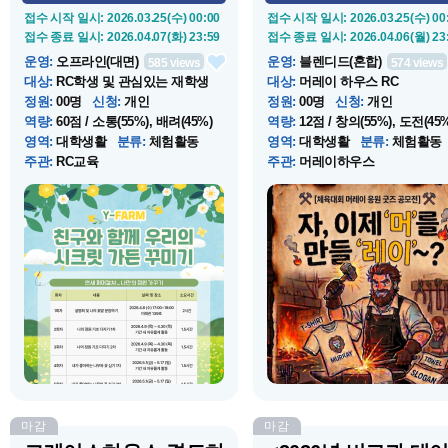
정...
접수 시작 일시
: 2026.03.25(수) 00:00
접수 시작 일시
: 2026.03.25(수) 00
접수 종료 일시
: 2026.04.07(화) 23:59
접수 종료 일시
: 2026.04.06(월) 23
운영
:
오프라인(대면)
운영
:
블렌디드(혼합)
585
views
574
views
대상
:
RC학생 및 관심있는 재학생
대상
:
머레이 하우스 RC
정원
:
00명
신청
:
개인
정원
:
00명
신청
:
개인
역량
:
60점 / 소통(55%), 배려(45%)
역량
:
12점 / 창의(55%), 도전(45%
영역
:
대학생활
분류
:
체험활동
영역
:
대학생활
분류
:
체험활동
주관
:
RC교육
주관
:
머레이하우스
운영 시작 일시
: 2026.04.08(수) 17:00
운영 시작 일시
: 2026.03.25(수) 00
운영 종료 일시
: 2026.05.21(목) 23:59
운영 종료 일시
: 2026.04.06(월) 23
장소
:
와이팜_매지3학사 위쪽에 위
장소
:
연세대학교 미래캠퍼스
치한 ...
소개
:
교내 텃밭에서 참여자들과 함
소개
:
RC 학생들이 직접 체육대
께 정원을 가꾸는 과정을 통해 정서
응원 문화를 디자인하며 소속감
적 유대감을 쌓고 우리만의 공간을
단합력을 높이고, 개성 넘치는 
완성해가는 성취감을 경험할 수 있
디어로 축제의 열기를 더하는 머
습니다.
이 하우스 만의 참여형 공모전 
그램이다.
마감
마감