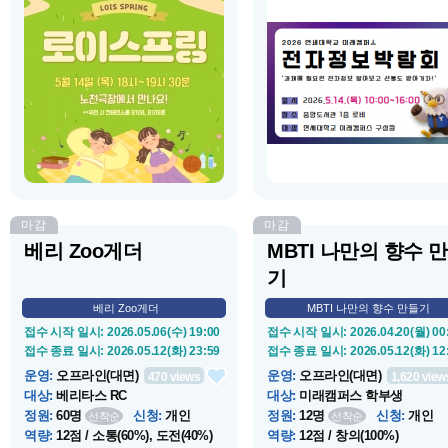
운영 종료 일시
: 2026.05.14(목) 19:30
운영 종료 일시
: 2026.05.14(목) 16
장소
:
노천극장
장소
:
중앙도서관 1층 로비
소개
:
rc들과 노천극장에 모여 우리
소개
:
도서관에서 구독하고 있는
나라 전통 게임을 하고 간식을 나눠
자정보자료(학술DB, 전자저널, e
먹으며 피크닉을 즐기고 친목을 다
book)의 효과적인 활용을 위하여
지는 프로그램이다.
람회에 방문하여 콘텐츠 소개 및
용안내 듣고 행사 참여
마감
마감
베리 Zoo게더
MBTI 나만의 향수 
기
베리 Zoo게더
MBTI 나만의 향수 만들기
접수 시작 일시
: 2026.05.06(수) 19:00
접수 시작 일시
: 2026.04.20(월) 00
접수 종료 일시
: 2026.05.12(화) 23:59
접수 종료 일시
: 2026.05.12(화) 12
운영
:
오프라인(대면)
운영
:
오프라인(대면)
470
views
1,620
view
대상
:
베리타스 RC
대상
:
미래캠퍼스 학부생
정원
:
60명
신청
:
개인
정원
:
12명
신청
:
개인
선착순
선착순
역량
:
12점 / 소통(60%), 도전(40%)
역량
:
12점 / 창의(100%)