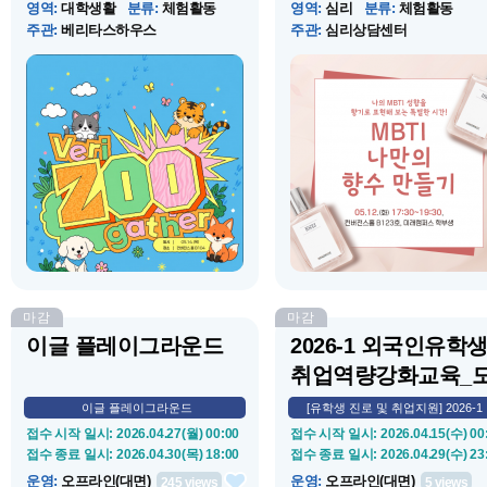
영역
:
대학생활
분류
:
체험활동
영역
:
심리
분류
:
체험활동
주관
:
베리타스하우스
주관
:
심리상담센터
운영 시작 일시
: 2026.05.14(목) 18:30
운영 시작 일시
: 2026.05.12(화) 17
운영 종료 일시
: 2026.05.14(목) 20:30
운영 종료 일시
: 2026.05.12(화) 19
장소
:
컨버전스홀 B104호
장소
:
컨버전스홀 B123호
소개
:
RC들이 '베리 Zoo(Veri
소개
:
나의 MBTI 성향을 향기로 
Zoo)'에 모인 동물 가족이라는 독특
현해보는 특별한 시간! 다양한 
한 세계관 속에서 평범한 게임조차
시향하며 나에게 어울리는 향을 
몰입감 있게 즐기며 서로 자연스럽
고, 직접 나만의 향수를 만들어
게 어우러질 수 있도록 기획된 이색
힐링 프로그램입니다.
소통 프로그램이다.
마감
마감
이글 플레이그라운드
2026-1 외국인유학
취업역량강화교육_
내우...
이글 플레이그라운드
[유학생 진로 및 취업지원] 2026-1 .
접수 시작 일시
: 2026.04.27(월) 00:00
접수 시작 일시
: 2026.04.15(수) 00
접수 종료 일시
: 2026.04.30(목) 18:00
접수 종료 일시
: 2026.04.29(수) 23
운영
:
오프라인(대면)
운영
:
오프라인(대면)
245
views
5
views