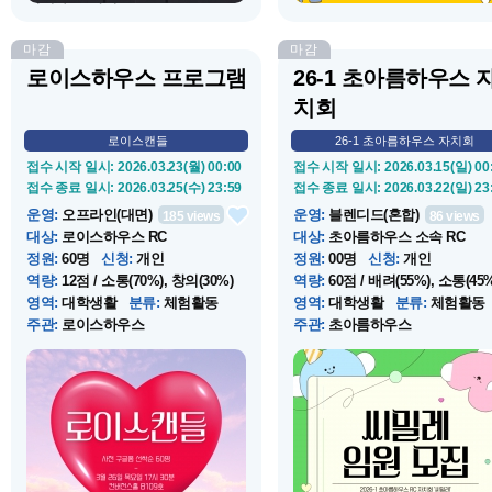
연행하고, 잡히...
마감
마감
로이스하우스 프로그램
26-1 초아름하우스 
치회
로이스캔들
26-1 초아름하우스 자치회
접수 시작 일시
: 2026.03.23(월) 00:00
접수 시작 일시
: 2026.03.15(일) 00
접수 종료 일시
: 2026.03.25(수) 23:59
접수 종료 일시
: 2026.03.22(일) 23
운영
:
오프라인(대면)
운영
:
블렌디드(혼합)
185
views
86
views
대상
:
로이스하우스 RC
대상
:
초아름하우스 소속 RC
정원
:
60명
신청
:
개인
정원
:
00명
신청
:
개인
역량
:
12점 / 소통(70%), 창의(30%)
역량
:
60점 / 배려(55%), 소통(45%
영역
:
대학생활
분류
:
체험활동
영역
:
대학생활
분류
:
체험활동
주관
:
로이스하우스
주관
:
초아름하우스
운영 시작 일시
: 2026.03.26(목) 17:30
운영 시작 일시
: 2026.03.15(일) 00
운영 종료 일시
: 2026.03.26(목) 19:30
운영 종료 일시
: 2026.05.22(금) 23
장소
:
컨버전스홀 B109호
장소
:
온라인 및 오프라인
소개
:
로이스하우스 첫 번째 프로그
소개
:
2026-1 초아름하우스를 
램으로, 하우스 RC들의 특별한 인연
갈 RC 자치회 '씨밀레' 임원을 모
을 만들어가며 자신만의 스타일로
합니다.