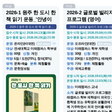
마감
마감
2026-1 원주 한 도시 한
2026-2 글로벌 빌리
책 읽기 운동_'안녕이
프로그램 (영어)
라...
2026-1 원주 한 도시 한 책 읽기 운...
2026-2 글로벌 빌리지 프로그램 (영.
접수 시작 일시
: 2026.04.13(월) 09:00
접수 시작 일시
: 2026.05.06(수) 09
접수 종료 일시
: 2026.06.19(금) 23:59
접수 종료 일시
: 2026.06.10(수) 23
운영
:
온라인(비대면)
운영
:
오프라인(대면)
620
views
196
views
대상
:
연세대학교 미래캠퍼스 학부생
대상
:
미래캠퍼스 학부 재학생
정원
:
00명
신청
:
개인
정원
:
30명
신청
:
개인
역량
:
6점 / 도전(70%), 창의(30%)
역량
:
204점 / 도전(55%), 배려(45
영역
:
문화·예술
분류
:
체험활동
영역
:
기타
분류
:
체험활동
주관
:
문헌정보팀
주관
:
국제교류원
운영 시작 일시
: 2026.04.13(월) 09:00
운영 시작 일시
: 2026.09.01(화) 09
운영 종료 일시
: 2026.06.19(금) 23:59
운영 종료 일시
: 2026.12.03(목) 11
장소
:
미래학술정보원 4층
장소
:
미래캠퍼스 교내
소개
:
원주 한 도시 한 책 읽기란? 원
소개
:
글로벌 빌리지 프로그램은
주시민들이 한 해 한 권의 책을 읽고
래캠퍼스 학부 재학생이 외국인 
함께 토론함으로써 지역사회 구성원
환학생 또는 유학생과 생활관에 
간의 정서적 일체감을 형성, 문화적
께 거주하면서 외국 언어를 배우
으로 성숙하고 아름다운 지역사회를
서로의 문화를 교류할 수 있는 