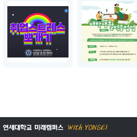
운영 시작 일시
: 2025.04.01(화) 00:00
운영 시작 일시
: 2025.04.07(월) 00
운영 종료 일시
: 2025.06.13(금) 23:59
운영 종료 일시
: 2025.06.13(금) 16
장소
:
온라인
장소
:
상담코칭센터 OR 온라인 
상...
소개
:
상담코칭센터에서 2023년과
소개
:
SLT 자기조절학습검사를 
2024년에 진행된 특강을 영상으로
자신의 학습전략 및 대학생활 적
담았습니다. 온라인 특강을 통해서
도 점검을 해 볼 수 있는 프로그
자신의 스트레스 수준과 해소 방안
니다.
을 찾아보고 중독, 무기력, 집중력의
심리 증상도 점검해보세요.