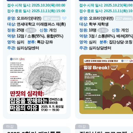
접수 시작 일시
: 2025.10.30(목) 00:00
접수 시작 일시
: 2025.10.23(목) 00
접수 종료 일시
: 2025.11.11(화) 15:00
접수 종료 일시
: 2025.11.11(화) 10
운영
:
오프라인(대면)
운영
:
오프라인(대면)
487
views
237
views
대상
:
연세대학교 미래캠퍼스 재(휴)
대상
:
학부 재학생
학...
정원
:
25명
신청
:
개인
정원
:
10명
신청
:
개인
선착순
선착순
역량
:
12점 / 소통(55%), 융합(45%)
역량
:
3점 / 소통(80%), 배려(20%
영역
:
심리
분류
:
특강·강좌
영역
:
심리
분류
:
집단상담·코칭
주관
:
심리상담센터
주관
:
심리상담센터
운영 시작 일시
: 2025.11.11(화) 17:30
운영 시작 일시
: 2025.11.11(화) 12
운영 종료 일시
: 2025.11.11(화) 19:30
운영 종료 일시
: 2025.11.11(화) 12
장소
:
컨버전스홀 B101호
장소
:
컨버전스홀 B124
소개
:
뜻대로 되지 않는 공부. 해야
소개
:
점심시간 휴식같은 싱잉볼
한다는건 아는데 마음이 따라오지
상으로 나른한 오후에 힘을 더해
않을 때가 많죠. 공부에 집중하기 어
립니다.
려운 여러 이유 중에는 심리적인 요
인이 존재하기도 합니다. 상담 전문
가 강의를 통해서 내 마음을 살펴보
고 집중력을 회복하기 위한 행동 전
략들을 배워보세...
마감
마감