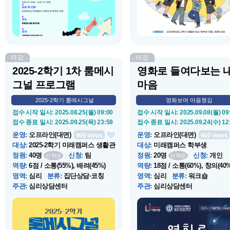
하게 관리할 수 있는 방법을 찾아봅
력하기 위한 프로그램입니다. 룸
니다. ⭐️IESS 통합스트레스 검사⭐️를
이트와 함께 MBTI 검사 받고 기
통해 ✔️나에게 스트레스를 주는 요
상점도 받으세요.
인은 무엇인지 ✔️나만의 스트레스
신호...
마감
마감
2025-2학기 1차 룸메시
영화로 들여다보는 
그널 프로그램
마음
2025-2학기 룸메시그널
영화보며 마음챙김
접수 시작 일시
: 2025.08.25(월) 09:00
접수 시작 일시
: 2025.09.08(월) 09
접수 종료 일시
: 2025.09.25(목) 23:59
접수 종료 일시
: 2025.09.24(수) 12
운영
:
오프라인(대면)
운영
:
오프라인(대면)
999
views
600
views
대상
:
2025-2학기 미래캠퍼스 생활관
대상
:
미래캠퍼스 학부생
입...
정원
:
40명
신청
:
팀
정원
:
20명
신청
:
개인
선착순
선착순
역량
:
6점 / 소통(55%), 배려(45%)
역량
:
18점 / 소통(60%), 창의(40%
영역
:
심리
분류
:
집단상담·코칭
영역
:
심리
분류
:
워크숍
주관
:
심리상담센터
주관
:
심리상담센터
운영 시작 일시
: 2025.09.03(수) 10:00
운영 시작 일시
: 2025.09.24(수) 17
운영 종료 일시
: 2025.10.02(목) 16:00
운영 종료 일시
: 2025.09.24(수) 20
장소
:
상담코칭센터(컨버젼스홀
장소
:
컨버전스홀 B123호, 상담