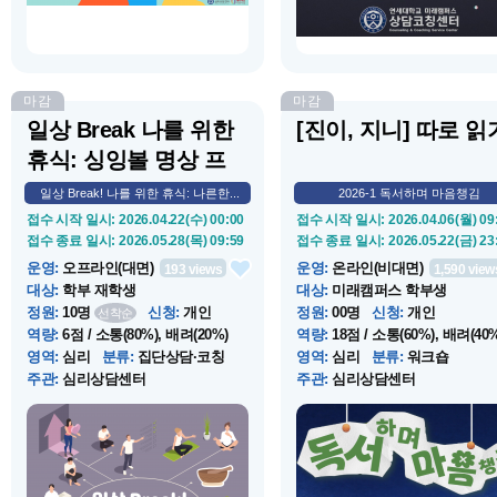
마감
마감
일상 Break 나를 위한
[진이, 지니] 따로 읽
휴식: 싱잉볼 명상 프
로...
일상 Break! 나를 위한 휴식: 나른한...
2026-1 독서하며 마음챙김
접수 시작 일시
: 2026.04.22(수) 00:00
접수 시작 일시
: 2026.04.06(월) 09
접수 종료 일시
: 2026.05.28(목) 09:59
접수 종료 일시
: 2026.05.22(금) 23
운영
:
오프라인(대면)
운영
:
온라인(비대면)
193
views
1,590
view
대상
:
학부 재학생
대상
:
미래캠퍼스 학부생
정원
:
10명
신청
:
개인
정원
:
00명
신청
:
개인
선착순
역량
:
6점 / 소통(80%), 배려(20%)
역량
:
18점 / 소통(60%), 배려(40%
영역
:
심리
분류
:
집단상담·코칭
영역
:
심리
분류
:
워크숍
주관
:
심리상담센터
주관
:
심리상담센터
운영 시작 일시
: 2026.05.28(목) 12:00
운영 시작 일시
: 2026.04.06(월) 09
운영 종료 일시
: 2026.05.28(목) 13:00
운영 종료 일시
: 2026.05.22(금) 23
장소
:
컨버전스홀 B124
장소
:
온라인(비대면)
소개
:
점심시간 휴식같은 싱잉볼 명
소개
:
2026학년도 마음챙김 추천