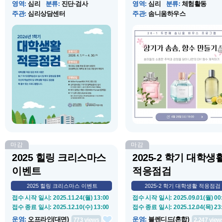
영역
:
심리
분류
:
진단·검사
영역
:
심리
분류
:
체험활동
주관
:
심리상담센터
주관
:
솜니움하우스
운영 시작 일시
: 2026.04.01(수) 00:00
운영 시작 일시
: 2026.04.29(수) 19
운영 종료 일시
: 2026.04.30(목) 16:00
운영 종료 일시
: 2026.04.29(수) 21
장소
:
심리상담센터 OR 온라인 화상
장소
:
컨버전스홀 318
상...
소개
:
SLT 자기조절학습검사를 통해
소개
:
즐겁고 소중했던 기억들! 
자신의 학습전략 및 대학생활 적응
떠올리고 싶지 않나요? 향기가 
도 점검을 해 볼 수 있는 프로그램입
향수 만들기에서 추억을 향기로 
니다.
아내고, 특별한 나만의 향수를 
어봐요!
마감
마감
2025 힐링 크리스마스
2025-2 학기 대학생
이벤트
적응점검
2025 힐링 크리스마스 이벤트
2025-2 학기 대학생활 적응점검
접수 시작 일시
: 2025.11.24(월) 13:00
접수 시작 일시
: 2025.09.01(월) 00
접수 종료 일시
: 2025.12.10(수) 13:00
접수 종료 일시
: 2025.12.04(목) 23
운영
:
오프라인(대면)
운영
:
블렌디드(혼합)
773
views
2,247
view