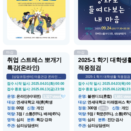
B124 )
운지
소개
:
룸메시그널은 MBTI 심리검사
소개
:
‘우리들’ 영화를 함께 감상
를 통해 자신과 룸메이트에 대한 이
고, 등장인물의 모습을 통해 자
해도를 높여 기숙사 생활 적응을 조
삶을 성찰해 보는 시간을 제공합
력하기 위한 프로그램입니다. 룸메
다. 주요활동은 영화감상, 워크
이트와 함께 MBTI 검사 받고 기숙사
작성, 액자 꾸미기로 구성되어 
상점도 받으세요.
니다.
마감
마감
취업 스트레스 뽀개기
2025-1 학기 대학생
특강(온라인)
적응점검
[상담코칭센터] 마음건강 온라인 ...
2025-1 학기 대학생활 적응점검
접수 시작 일시
: 2025.04.01(화) 00:00
접수 시작 일시
: 2025.04.03(목) 00
접수 종료 일시
: 2025.06.13(금) 23:59
접수 종료 일시
: 2025.06.12(목) 23
운영
:
온라인(비대면)
운영
:
블렌디드(혼합)
1,327
views
1,691
view
대상
:
연세대학교 재(휴)학생
대상
:
연세대학교 미래캠퍼스 학
정원
:
00명
신청
:
개인
정원
:
300명
신청
:
개인
선착순
역량
:
3점 / 소통(55%), 배려(45%)
역량
:
9점 / 학문(55%), 소통(45%
영역
:
심리
분류
:
특강·강좌
영역
:
심리
분류
:
진단·검사
주관
:
심리상담센터
주관
:
심리상담센터