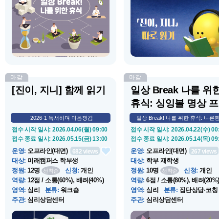
상으로 나른한 오후에 힘을 더해 드
서를 기반하여 개별 독서, 필사 
립니다.
마음챙김, 소그룹 독서모임 운영
로 구성된 프로그램 입니다. 스
자기 감정을 돌보는 마음챙김 습
형성을 지원하고자 합니다.
마감
마감
[진이, 지니] 함께 읽기
일상 Break 나를 위
휴식: 싱잉볼 명상 프
로...
2026-1 독서하며 마음챙김
일상 Break! 나를 위한 휴식: 나른한.
접수 시작 일시
: 2026.04.06(월) 09:00
접수 시작 일시
: 2026.04.22(수) 00
접수 종료 일시
: 2026.05.15(금) 13:00
접수 종료 일시
: 2026.05.14(목) 09
운영
:
오프라인(대면)
운영
:
오프라인(대면)
682
views
267
views
대상
:
미래캠퍼스 학부생
대상
:
학부 재학생
정원
:
12명
신청
:
개인
정원
:
10명
신청
:
개인
선착순
선착순
역량
:
12점 / 소통(60%), 배려(40%)
역량
:
6점 / 소통(80%), 배려(20%
영역
:
심리
분류
:
워크숍
영역
:
심리
분류
:
집단상담·코칭
주관
:
심리상담센터
주관
:
심리상담센터
운영 시작 일시
: 2026.05.19(화) 17:30
운영 시작 일시
: 2026.05.14(목) 12