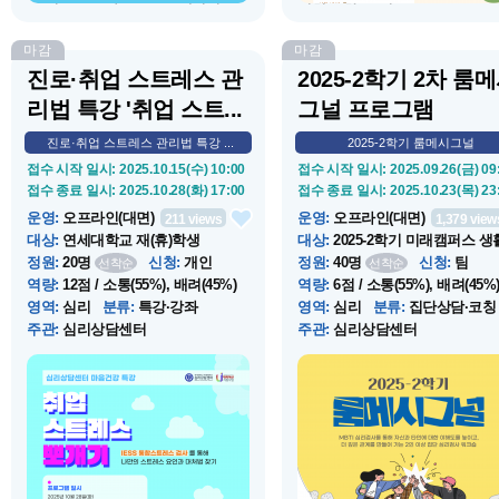
을 열고 소통하는 프로그램입니...
경험을 할 수 있습...
마감
마감
진로·취업 스트레스 관
2025-2학기 2차 룸
리법 특강 '취업 스트...
그널 프로그램
진로·취업 스트레스 관리법 특강 ...
2025-2학기 룸메시그널
접수 시작 일시
: 2025.10.15(수) 10:00
접수 시작 일시
: 2025.09.26(금) 09
접수 종료 일시
: 2025.10.28(화) 17:00
접수 종료 일시
: 2025.10.23(목) 23
운영
:
오프라인(대면)
운영
:
오프라인(대면)
211
views
1,379
view
대상
:
연세대학교 재(휴)학생
대상
:
2025-2학기 미래캠퍼스 
입...
정원
:
20명
신청
:
개인
정원
:
40명
신청
:
팀
선착순
선착순
역량
:
12점 / 소통(55%), 배려(45%)
역량
:
6점 / 소통(55%), 배려(45%
영역
:
심리
분류
:
특강·강좌
영역
:
심리
분류
:
집단상담·코칭
주관
:
심리상담센터
주관
:
심리상담센터
운영 시작 일시
: 2025.10.28(화) 17:30
운영 시작 일시
: 2025.10.13(월) 10
운영 종료 일시
: 2025.10.28(화) 19:30
운영 종료 일시
: 2025.10.31(금) 16
장소
:
컨버전스홀 B101호
장소
:
상담코칭센터(컨버젼스홀
B124 )
소개
:
취업 & 진로 고민에 스트레스
소개
:
룸메시그널은 MBTI 심리
를 받는다면 주목! 스트레스의 원인
를 통해 자신과 룸메이트에 대한
과 대처 방안에 대해 탐색하고, 건강
해도를 높여 기숙사 생활 적응을