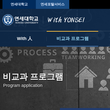
연세대학교
연세포탈서비스
With 人
비교과 프로그램
My With
프로그램 신청하기
진
자기개발 마일리지
사전 운영 계획
학
나의 교과 현황
학
비교과 프로그램
AI 전공 및 교과 추천
Program application