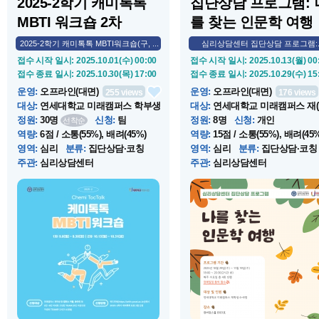
2025-2학기 캐미톡톡
집단상담 프로그램: 
MBTI 워크숍 2차
를 찾는 인문학 여행
(1...
2025-2학기 캐미톡톡 MBTI워크숍(구, ...
심리상담센터 집단상담 프로그램:..
접수 시작 일시
: 2025.10.01(수) 00:00
접수 시작 일시
: 2025.10.13(월) 00
접수 종료 일시
: 2025.10.30(목) 17:00
접수 종료 일시
: 2025.10.29(수) 15
운영
:
오프라인(대면)
운영
:
오프라인(대면)
255
views
176
views
대상
:
연세대학교 미래캠퍼스 학부생
대상
:
연세대학교 미래캠퍼스 재
학...
정원
:
30명
신청
:
팀
정원
:
8명
신청
:
개인
선착순
역량
:
6점 / 소통(55%), 배려(45%)
역량
:
15점 / 소통(55%), 배려(45%
영역
:
심리
분류
:
집단상담·코칭
영역
:
심리
분류
:
집단상담·코칭
주관
:
심리상담센터
주관
:
심리상담센터
운영 시작 일시
: 2025.10.13(월) 09:00
운영 시작 일시
: 2025.10.29(수) 18
운영 종료 일시
: 2025.10.31(금) 16:00
운영 종료 일시
: 2025.10.29(수) 20
장소
:
상담코칭센터
장소
:
컨버전스홀 상담실라운지 
단...
소개
:
- 캐미톡톡 MBTI 워크숍은 단
소개
:
심리상담센터에서 주관하
순한 케미를 넘어,자기이해와 타인
집단상담 프로그램으로서 문학, 
이해를 바탕으로 더 깊은 관계를 만
학, 역사, 예술 등 인문학적 소양
들어가는 2인 이상 집단 심리검사 워
바탕으로 예술작품을 감상하고 
크숍 입니다. - TocTalk은 Knock
의 생각과 감정을 표현할 수 있
knock(똑똑) + Talk(대화)의 합성어
다. 더불어 미술 매체를 활용하여
로, 관계의 문을 두드려 대화로 마음
신을 표현하고 집단원과 소통하