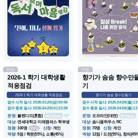
운영 종료 일시
: 2026.05.19(화) 19:30
운영 종료 일시
: 2026.05.14(목) 13
장소
:
온라인(비대면)
장소
:
컨버전스홀 B124
소개
:
2026학년도 마음챙김 추천도
소개
:
점심시간 휴식같은 싱잉볼
서를 기반하여 개별 독서, 필사 기반
상으로 나른한 오후에 힘을 더해
마음챙김, 소그룹 독서모임 운영으
립니다.
로 구성된 프로그램 입니다. 스스로
자기 감정을 돌보는 마음챙김 습관
형성을 지원하고자 합니다.
마감
마감
2026-1 학기 대학생활
향기가 솜솜 향수만
적응점검
기
2026-1 학기 대학생활 적응점검
향기가 솜솜 향수만들기
접수 시작 일시
: 2026.03.20(금) 00:00
접수 시작 일시
: 2026.04.06(월) 13
접수 종료 일시
: 2026.04.29(수) 23:59
접수 종료 일시
: 2026.04.06(월) 13
운영
:
블렌디드(혼합)
운영
:
오프라인(대면)
963
views
50
views
대상
:
연세대학교 미래캠퍼스 학부생
대상
:
솜니움하우스 RC
정원
:
100명
신청
:
개인
정원
:
70명
신청
:
개인
선착순
역량
:
9점 / 학문(55%), 소통(45%)
역량
:
12점 / 도전(55%), 창의(45%