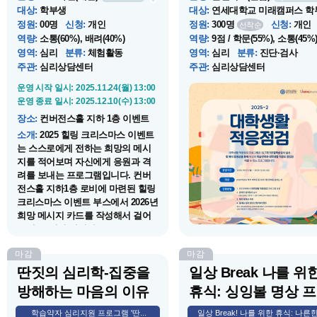
대상
:
학부생
대상
:
연세대학교 미래캠퍼스 학
정원
:
00명
신청
:
개인
정원
:
300명
신청
:
개인
선착순
역량
:
소통(60%), 배려(40%)
역량
:
9점 / 학문(55%), 소통(45%
영역
:
심리
분류
:
체험활동
영역
:
심리
분류
:
진단·검사
주관
:
심리상담센터
주관
:
심리상담센터
운영 시작 일시
: 2025.11.24(월) 13:00
운영 시작 일시
: 2025.09.01(월) 00
운영 종료 일시
: 2025.12.10(수) 13:00
운영 종료 일시
: 2025.12.05(금) 16
장소
:
컨버전스홀 지하 1층 이벤트
장소
:
상담코칭센터 OR 온라인 
부스
상...
소개
:
2025 힐링 크리스마스 이벤트
소개
:
SLT 자기조절학습검사를 
는 스스로에게 전하는 희망의 메시
자신의 학습전략 및 대학생활 적
지를 적어보며 자신에게 응원과 격
도 점검을 해 볼 수 있는 프로그
려를 보내는 프로그램입니다. 컨버
니다.
전스홀 지하1층 로비에 마련된 힐링
크리스마스 이벤트 부스에서 2026년
희망 메시지 카드를 작성해서 걸어
주세요. 희망 메시지 ...
마감
마감
딴짓의 심리학-집중을
일상 Break 나를 위
방해하는 마음의 이유
휴식: 싱잉볼 명상 프
로...
학습약자 심리지원 프로그램 '딴...
일상 Break! 나를 위한 휴식: 나른한.