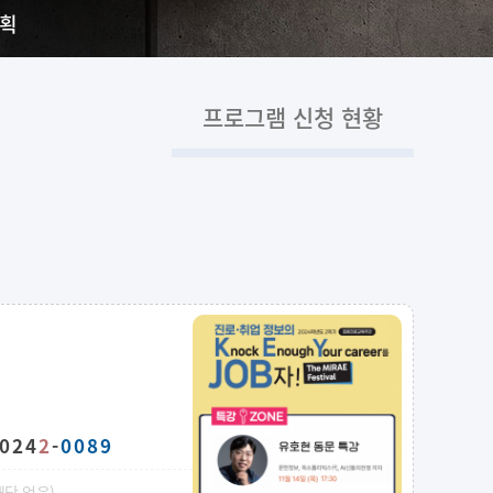
계획
프로그램 신청 현황
024
2
-
0089
해당 없음)