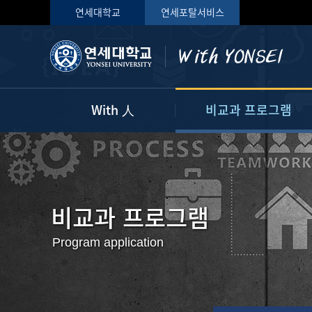
연세대학교
연세포탈서비스
With 人
비교과 프로그램
My With
프로그램 신청하기
자기개발 마일리지
사전 운영 계획
나의 교과 현황
비교과 프로그램
AI 전공 및 교과 추천
Program application