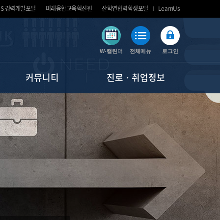
MS 경력개발포털
미래융합교육혁신원
산학연협력학생포털
LearnUs
W-캘린더
전체메뉴
로그인
커뮤니티
진로ㆍ취업정보
공지사항
채용정보(공개/추천/단기)
서식 자료실
대외활동(공모/대외/창업)
자주하는 질문
잡코리아 API - 공채 달력
질문과 답변
인크루트 API - 공채 달력