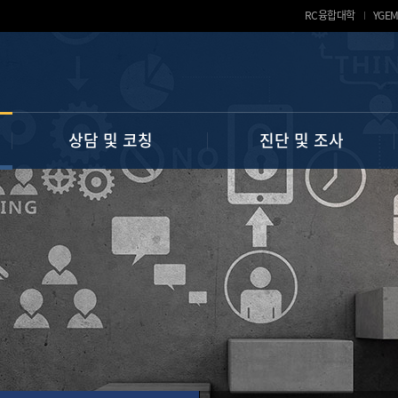
RC융합대학
YGE
상담 및 코칭
진단 및 조사
핵심역량진단(Y-CASA)
진로 상담
대학생활상담
학습전략검사(MLST-Ⅱ)
학업 상담
유학생 상담
직업선호도검사(홀랜드)
학습 코칭
심리 상담
전공선호도 및 생활환경조사
마음건강자가진단