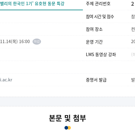
2
실리콘밸리의 한국인 1기' 유호현 동문 특강
주제 관리번호
참여 시간 및 점수
참
참여 장소
컨
.11.14(목) 16:00
2
운영 기간
마감
LMS 동영상 강좌
(
.ac.kr
증명서 발급
발
본문 및 첨부