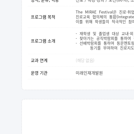
The MIRAE Festival은 
프로그램 목적
진로교육 협의체의 통합(Integra
이를 위해 학생들의 적극적인 참여
- 재학생 및 졸업생 대상 교내·
- 찾아가는 공직박람회를 통하여
프로그램 소개
- 선배박람회를 통하여 동문멘토
동기를 부여하여 진로지도 
교과 연계
(해당 없음)
운영 기관
미래인재개발원