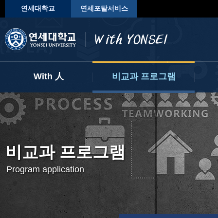
연세대학교
연세포탈서비스
With 人
비교과 프로그램
My With
프로그램 신청하기
진
자기개발 마일리지
사전 운영 계획
학
나의 교과 현황
학
비교과 프로그램
AI 전공 및 교과 추천
Program application